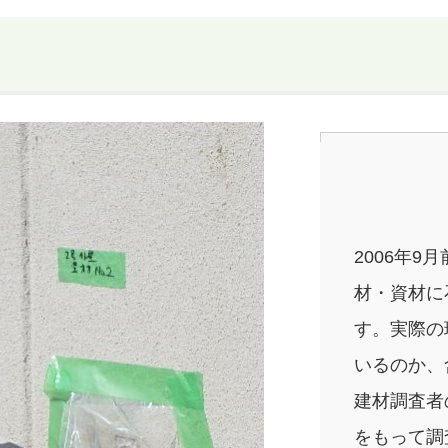
2006年
材・資材に
す。実際の
いるのか、
建材調査者
をもって調